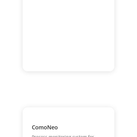
ComoNeo
Process monitoring system for