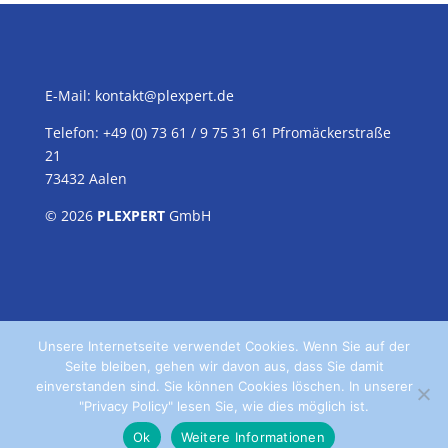
E-Mail:
kontakt@plexpert.de
Telefon: +49 (0) 73 61 / 9 75 31 61 Pfromäckerstraße
21
73432 Aalen
© 2026
PLEXPERT
GmbH
Unsere Internetseite verwendet Cookies. Wenn Sie auf der
Seite bleiben, gehen wir davon aus, dass Sie damit
einverstanden sind. Sie können Cookies löschen. In unserer
"Privacy Policy" lesen Sie, wie dies möglich ist.
Home
Kontakt
Datenschutz
Impressum
Ok
Weitere Informationen