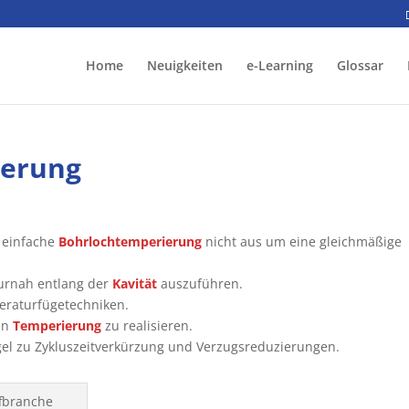
Home
Neuigkeiten
e-Learning
Glossar
ierung
e einfache
Bohrlochtemperierung
nicht aus um eine gleichmäßige
urnah entlang der
Kavität
auszuführen.
eraturfügetechniken.
en
Temperierung
zu realisieren.
gel zu Zykluszeitverkürzung und Verzugsreduzierungen.