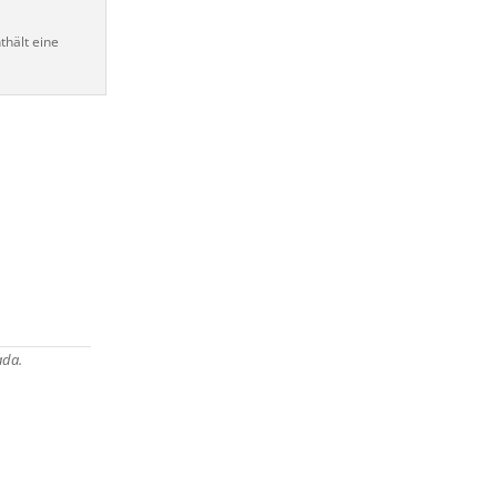
thält eine
da.