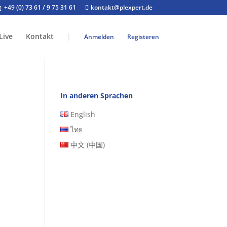
+49 (0) 73 61 / 9 75 31 61
kontakt@plexpert.de
Live
Kontakt
|
Anmelden
Registeren
In anderen Sprachen
English
ไทย
中文 (中国)