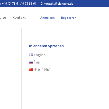
+49 (0) 73 61 / 9 75 31 61
kontakt@plexpert.de
Live
Kontakt
|
Anmelden
Registeren
In anderen Sprachen
English
ไทย
中文 (中国)