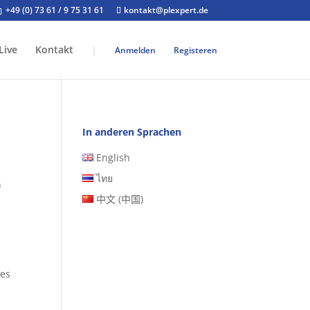
+49 (0) 73 61 / 9 75 31 61
kontakt@plexpert.de
Live
Kontakt
|
Anmelden
Registeren
In anderen Sprachen
English
ไทย
n
中文 (中国)
 es