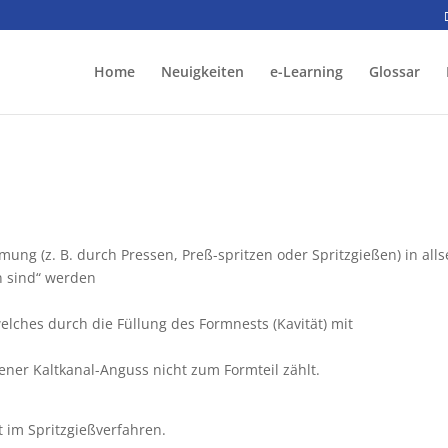
Home
Neuigkeiten
e-Learning
Glossar
ng (z. B. durch Pressen, Preß-spritzen oder Spritzgießen) in allse
n sind“ werden
.
elches durch die Füllung des Formnests (Kavität) mit
ener Kaltkanal-Anguss nicht zum Formteil zählt.
lt im Spritzgießverfahren.