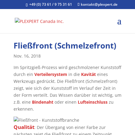
+49 (0) 73 61 / 9 75 31 61
kontakt@plexpert.de
Fließfront (Schmelzefront)
Nov. 16, 2018
Im Spritzgieß-Prozess wird geschmolzener Kunststoff
durch ein
Verteilersystem
in die
Kavität
eines
Werkzeugs gedrückt. Die Fließfront (Schmelzefront)
zeigt, wie sich der Kunststoff im Verlauf der Zeit in
der Form verteilt. Das Wissen darüber ist wichtig, um
z.B. eine
Bindenaht
oder einen
Lufteinschluss
zu
erkennen.
Qualität
: Der Übergang von einer Farbe zur
nächsten zeigt die Fließfront zu einem Zeitpunkt.