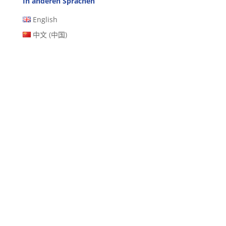
In anderen Sprachen
English
中文 (中国)