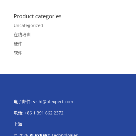
Product categories
Uncategorized
在线培训
硬件
软件
电子邮件:
v.shi@plexpert.com
电话
:
+86 1 391 662 2372
上海
© 2026
PLEXPERT
Technologies