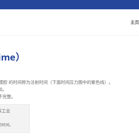
主页
Time）
 模腔 的时间称为注射时间（下面时间压力图中的紫色线）。
和。
不完整。
的时间。