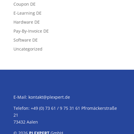
Coupon DE
E-Learning DE
Hardware DE
Pay-By-Invoice DE
Software DE
Uncategorized
E-Mail:
kontakt@plexpert.de
Telefon: +49 (0) 73 61 / 9 75 31 61 Pfromäckerstraße
21
73432 Aalen
© 2026
PLEXPERT
GmbH