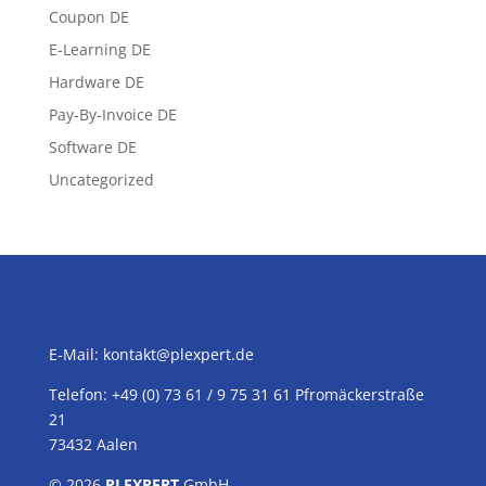
Coupon DE
E-Learning DE
Hardware DE
Pay-By-Invoice DE
Software DE
Uncategorized
E-Mail:
kontakt@plexpert.de
Telefon: +49 (0) 73 61 / 9 75 31 61 Pfromäckerstraße
21
73432 Aalen
© 2026
PLEXPERT
GmbH