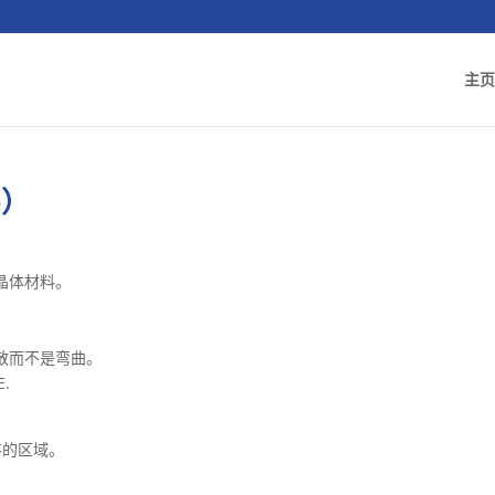
主页
e）
晶体材料。
。
散而不是弯曲。
E.
序的区域。