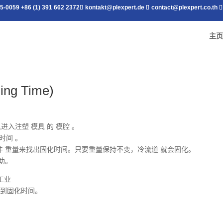
25-0059
+86 (1) 391 662 2372
kontakt@plexpert.de
contact@plexpert.co.th
主页
ng Time)
入注塑 模具 的 模腔 。
时间 。
料件 重量来找出固化时间。只要重量保持不变，冷流道 就会固化。
助。
达到固化时间。