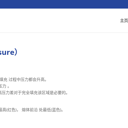
主页
sure）
。
填充 过程中压力都会升高。
压力 。
较高压力差对于完全填充该区域是必要的。
高(红色)， 熔体前沿 处最低(蓝色)。