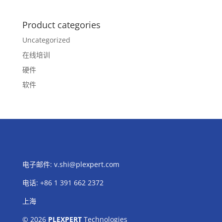
Product categories
Uncategorized
在线培训
硬件
软件
电子邮件:
v.shi@plexpert.com
电话
:
+86 1 391 662 2372
上海
© 2026
PLEXPERT
Technologies