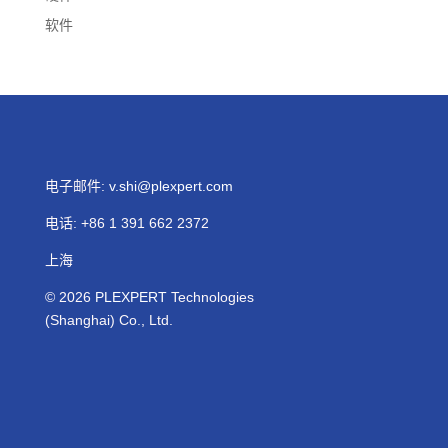
软件
电子邮件:
v.shi@plexpert.com
电话
:
+86 1 391 662 2372
上海
© 2026
PLEXPERT
Technologies
(Shanghai) Co., Ltd.