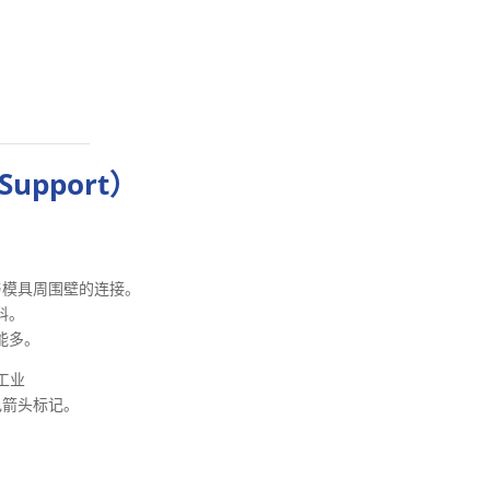
Support）
与模具周围壁的连接。
料。
能多。
色箭头标记。