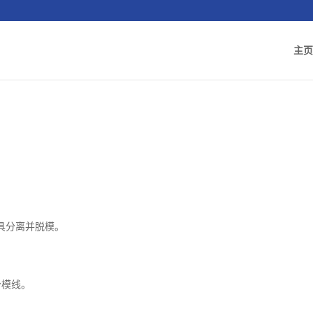
主页
具分离并脱模。
分模线。