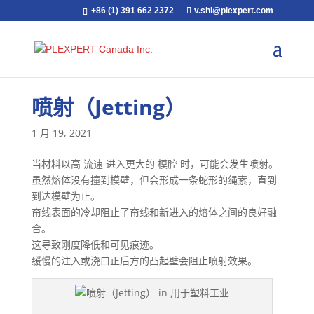
+86 (1) 391 662 2372
v.shi@plexpert.com
喷射（Jetting）
1 月 19, 2021
当材料以高 流速 进入更大的 模腔 时，可能会发生喷射。
虽然熔体没有撞到模壁，但会形成一条蛇形的绳索，直到
到达模壁为止。
帘线表面的冷却阻止了帘线和新进入的熔体之间的良好融
合。
这导致刚度降低和可见痕迹。
缓慢的注入或浇口正后方的凸起壁会阻止喷射效果。