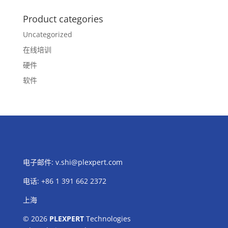
Product categories
Uncategorized
在线培训
硬件
软件
电子邮件:
v.shi@plexpert.com
电话
:
+86 1 391 662 2372
上海
© 2026
PLEXPERT
Technologies