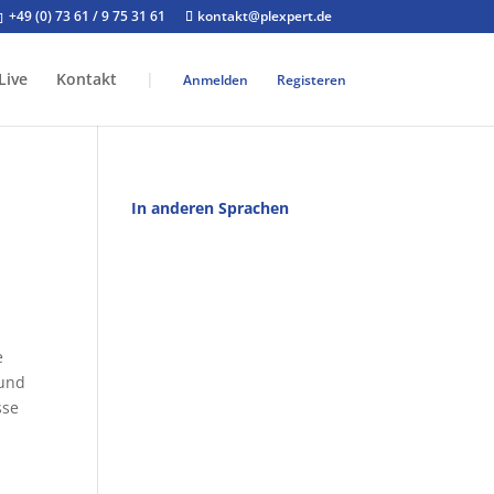
+49 (0) 73 61 / 9 75 31 61
kontakt@plexpert.de
Live
Kontakt
|
Anmelden
Registeren
In anderen Sprachen
e
 und
sse