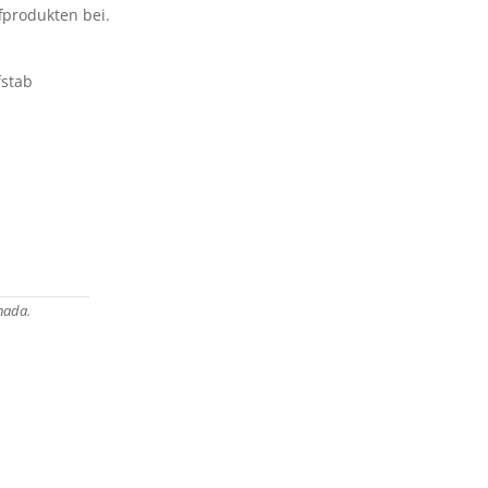
fprodukten bei.
stab
nada.