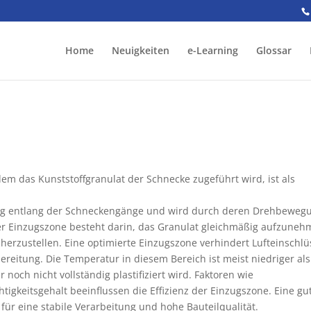
Home
Neuigkeiten
e-Learning
Glossar
 dem das Kunststoffgranulat der Schnecke zugeführt wird, ist als
 Weg entlang der Schneckengänge und wird durch deren Drehbeweg
der Einzugszone besteht darin, das Granulat gleichmäßig aufzune
cherzustellen. Eine optimierte Einzugszone verhindert Lufteinschlü
reitung. Die Temperatur in diesem Bereich ist meist niedriger als
noch nicht vollständig plastifiziert wird. Faktoren wie
gkeitsgehalt beeinflussen die Effizienz der Einzugszone. Eine gu
für eine stabile Verarbeitung und hohe Bauteilqualität.