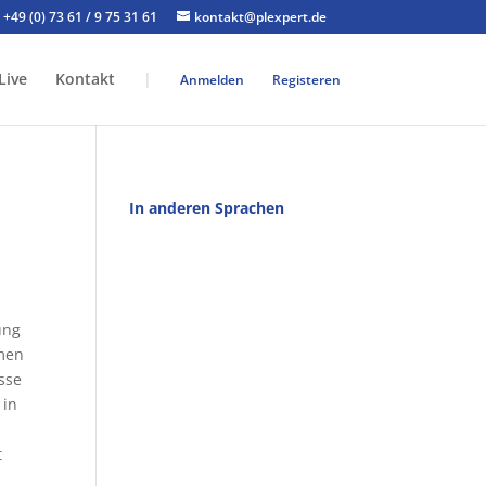
+49 (0) 73 61 / 9 75 31 61
kontakt@plexpert.de
Live
Kontakt
|
Anmelden
Registeren
In anderen Sprachen
ung
hmen
sse
 in
t