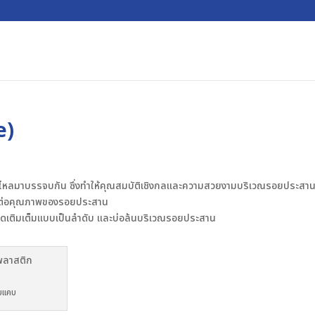
e)
งไหลมาบรรจบกัน ซึ่งทำให้คุณสมบัติเชิงกลและความสวยงามบริเวณรอยประสา
ลต่อคุณภาพของรอยประสาน
เติมเต็มแบบเป็นลำดับ และบ่อล้นบริเวณรอยประสาน
จบแคบ