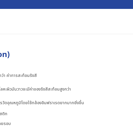
on)
่า ค่าการสะท้อนรังสี
นโลหะผิวมันวาวจะมีค่าของรังสีสะท้อนสูงกว่า
ารวัดอุณหภูมิโดยใช้กล้องอินฟราเรดยากมากยิ่งขึ้น
โดยรอบ