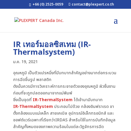
+66 (0) 2525-0059
contact@plexpert.co.th
IR เทอร์มอลซิสเทม (IR-
Thermalsystem)
ม.ค. 19, 2021
อุณหภูมิ เป็นตัวแปรหนึ่งที่มีบทบาทสำคัญอย่างมากต่อกระบวน
การฉีดขึ้นรูป พลาสติก
ดังนั้นควรมีการวิเคราะห์การกระจายตัวของอุณหภูมิ ผิวชิ้นงาน
ก่อนที่จะถูกปลดออกมาจากแม่พิมพ์
ซึ่งเป็นจุดที่
IR-ThermalSystem
ได้เข้ามามีบทบาท
IR-ThermalSystem
ประกอบไปด้วย กล้องอินฟราเรด ขา
ตั้งกล้องแบบแม่เหล็ก สายเคเบิล อุปกรณ์อิเล็กทรอนิกส์ และ
ซอฟต์แวร์เฉพาะที่เรียกว่าIRDAS สำหรับใช้ในการบันทึกข้อมูล
สำคัญทั้งหมดของภาพความร้อนในแต่ละวัฏจักรการฉีด