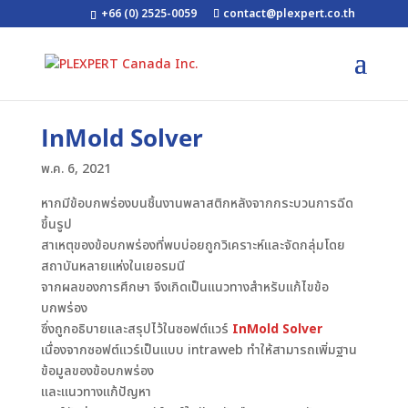
+66 (0) 2525-0059
contact@plexpert.co.th
InMold Solver
พ.ค. 6, 2021
หากมีข้อบกพร่องบนชิ้นงานพลาสติกหลังจากกระบวนการฉีด
ขึ้นรูป
สาเหตุของข้อบกพร่องที่พบบ่อยถูกวิเคราะห์และจัดกลุ่มโดย
สถาบันหลายแห่งในเยอรมนี
จากผลของการศึกษา จึงเกิดเป็นแนวทางสำหรับแก้ไขข้อ
บกพร่อง
ซึ่งถูกอธิบายและสรุปไว้ในซอฟต์แวร์
InMold Solver
เนื่องจากซอฟต์แวร์เป็นแบบ intraweb ทำให้สามารถเพิ่มฐาน
ข้อมูลของข้อบกพร่อง
และแนวทางแก้ปัญหา