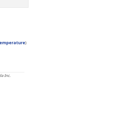
emperature
)
a Inc.