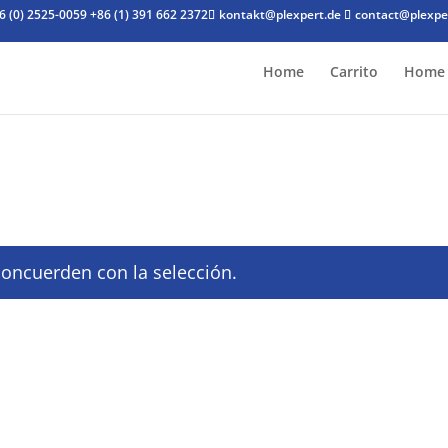
6 (0) 2525-0059
+86 (1) 391 662 2372
kontakt@plexpert.de
contact@plexpe
Home
Carrito
Home 
oncuerden con la selección.