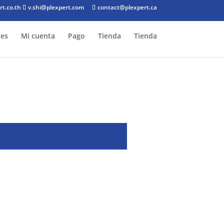
rt.co.th
v.shi@plexpert.com
contact@plexpert.ca
es
Mi cuenta
Pago
Tienda
Tienda