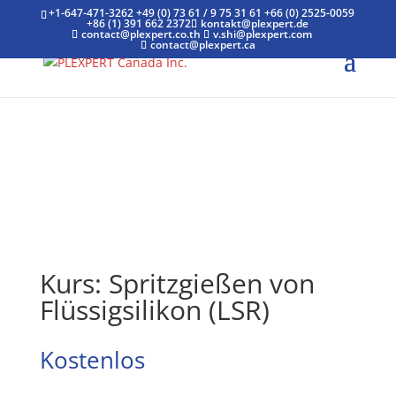
+1-647-471-3262
+49 (0) 73 61 / 9 75 31 61
+66 (0) 2525-0059
+86 (1) 391 662 2372
kontakt@plexpert.de
contact@plexpert.co.th
v.shi@plexpert.com
contact@plexpert.ca
Kurs: Spritzgießen von
Flüssigsilikon (LSR)
Kostenlos