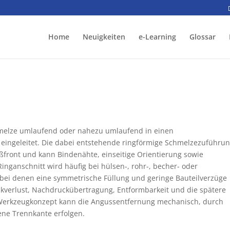
Home
Neuigkeiten
e-Learning
Glossar
chmelze umlaufend oder nahezu umlaufend in einen
 eingeleitet. Die dabei entstehende ringförmige Schmelzezuführu
ießfront und kann Bindenähte, einseitige Orientierung sowie
nganschnitt wird häufig bei hülsen-, rohr-, becher- oder
, bei denen eine symmetrische Füllung und geringe Bauteilverzüge
uckverlust, Nachdruckübertragung, Entformbarkeit und die spätere
 Werkzeugkonzept kann die Angussentfernung mechanisch, durch
ene Trennkante erfolgen.