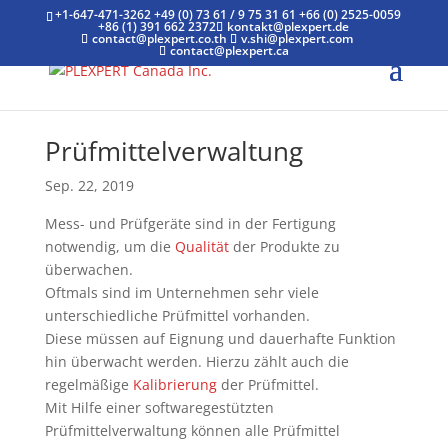
+1-647-471-3262
+49 (0) 73 61 / 9 75 31 61
+66 (0) 2525-0059
+86 (1) 391 662 2372
kontakt@plexpert.de
contact@plexpert.co.th
v.shi@plexpert.com
contact@plexpert.ca
Prüfmittelverwaltung
Sep. 22, 2019
Mess- und Prüfgeräte sind in der Fertigung
notwendig, um die
Qualität
der Produkte zu
überwachen.
Oftmals sind im Unternehmen sehr viele
unterschiedliche Prüfmittel vorhanden.
Diese müssen auf Eignung und dauerhafte Funktion
hin überwacht werden. Hierzu zählt auch die
regelmäßige
Kalibrierung
der Prüfmittel.
Mit Hilfe einer softwaregestützten
Prüfmittelverwaltung können alle Prüfmittel