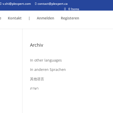
v.shi@plexpert.com
contact@plexpert.ca
0 Items
e
Kontakt
|
Anmelden
Registeren
Archiv
In other languages
In anderen Sprachen
t
其他语言
ภาษา