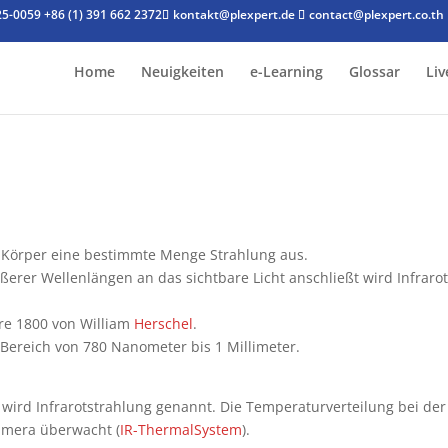
25-0059
+86 (1) 391 662 2372
kontakt@plexpert.de
contact@plexpert.co.th
Home
Neuigkeiten
e-Learning
Glossar
Liv
 Körper eine bestimmte Menge Strahlung aus.
ößerer Wellenlängen an das sichtbare Licht anschließt wird Infraro
hre 1800 von William
Herschel
.
m Bereich von 780 Nanometer bis 1 Millimeter.
a wird Infrarotstrahlung genannt. Die Temperaturverteilung bei der
Kamera überwacht (
IR-ThermalSystem
).