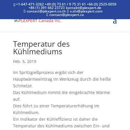
+1-647-471-3262
+49 (0) 73 61 / 9 75 31 61
+66 (0) 2525-0059
+86 (1) 391 662 2372
kontakt@plexpert.de
contact@plexpert.co.th
v.shi@plexpert.com
contact@plexpert.ca
Temperatur des
Kühlmediums
Feb. 5, 2019
Im Spritzgießprozess ergibt sich der
Hauptwärmeeintrag im Werkzeug durch die heiße
Schmelze.
Das Kühlmedium nimmt die eingebrachte Wärme
auf.
Dies führt zu einer Temperaturerhöhung im
Kühlmedium.
Ein Indikator der Kühleffizienz ist daher die
Temperatur des Kühlmediums zwischen Ein- und