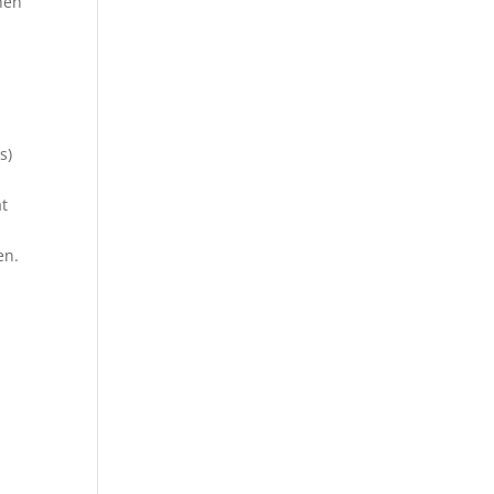
hen
s)
ät
en.