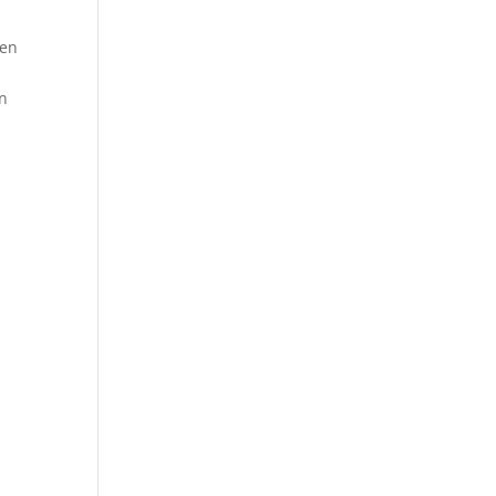
hen
en