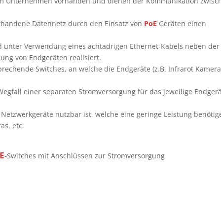
dem Unternehmen vorhanden und dienen der Kommunikation zwisc
orhandene Datennetz durch den Einsatz von
PoE
Geräten einen
rd unter Verwendung eines achtadrigen Ethernet-Kabels neben der
ung von Endgeräten realisiert.
echende Switches, an welche die Endgeräte (z.B. Infrarot Kamera
 Wegfall einer separaten Stromversorgung für das jeweilige Endger
 Netzwerkgeräte nutzbar ist, welche eine geringe Leistung benötig
as, etc.
E
-Switches mit Anschlüssen zur Stromversorgung