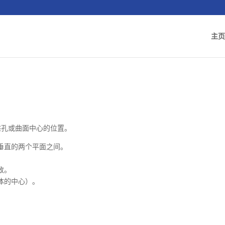
主页
述孔或曲面中心的位置。
垂直的两个平面之间。
。
致。
体的中心）。