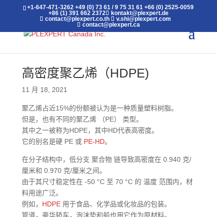
+1-647-471-3262
+49 (0) 73 61 / 9 75 31 61
+66 (0) 2525-0059
+86 (1) 391 662 2372
kontakt@plexpert.de
contact@plexpert.co.th
v.shi@plexpert.com
contact@plexpert.ca
高密度聚乙烯（HDPE)‎
11 月 18, 2021
聚乙烯占近15%的份额被认为是一种质量塑料树脂。‎
‎但是，也有不同的聚乙烯 （PE） 类型。‎
‎其中之一被称为HDPE，其中HD代表高密度。‎
‎它的别名是硬 PE 或
PE-HD
。‎
‎在分子结构中，低分支 ‎‎聚合物‎‎ 链导致高密度在 0.940 克/
厘米和 0.970 克/厘米之间。‎
‎由于其尺寸稳定性在 -50 °C 至 70 °C 的‎‎ 温度‎‎ 范围内，材
料用途广泛。‎
‎例如，
HDPE
用于食品、化学品或化妆品的包装。‎
‎管道，豪华轿车，泡沫垫和船也用它作为原材料。‎