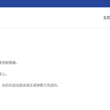
主页
使用脱模器。
板上。
。向后的运动是由液压或弹簧力完成的。