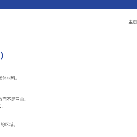
主页
e）
晶体材料。
。
散而不是弯曲。
E.
序的区域。