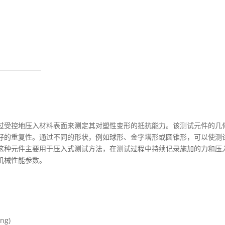
过受控地压入材料表面来测定其对塑性变形的抵抗能力。该测试元件的几
好的重复性。通过不同的形状，例如球形、金字塔形或圆锥形，可以使测
这种元件主要用于压入式测试方法，在测试过程中持续记录施加的力和压
机械性能参数。
ng)