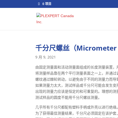
0 项目
千分尺螺丝（Micrometer 
9 月 9, 2021
由固定测量面和活动测量面组成的长度测量装置，
将测量样品靠在两个平行测量表面之一上，并通过
螺纹通过棘轮转动，以避免由于不同的测量力而导
如果测量力太大，测试样品或千分尺可能会发生变
出现的测量力应该是恒定的和可重复的。理想的测量力介于
测试样品的圆度不能用千分尺螺丝测量。
几乎所有千分尺都配有塑料手柄或外壳以进行绝缘
为了获得最佳测量结果，千分尺必须固定在该护套