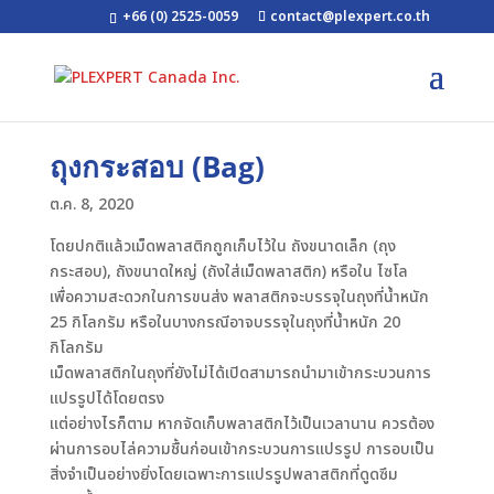
+66 (0) 2525-0059
contact@plexpert.co.th
ถุงกระสอบ (Bag)
ต.ค. 8, 2020
โดยปกติแล้วเม็ดพลาสติกถูกเก็บไว้ใน ถังขนาดเล็ก (ถุง
กระสอบ), ถังขนาดใหญ่ (ถังใส่เม็ดพลาสติก) หรือใน ไซโล
เพื่อความสะดวกในการขนส่ง พลาสติกจะบรรจุในถุงที่น้ำหนัก
25 กิโลกรัม หรือในบางกรณีอาจบรรจุในถุงที่น้ำหนัก 20
กิโลกรัม
เม็ดพลาสติกในถุงที่ยังไม่ได้เปิดสามารถนำมาเข้ากระบวนการ
แปรรูปได้โดยตรง
แต่อย่างไรก็ตาม หากจัดเก็บพลาสติกไว้เป็นเวลานาน ควรต้อง
ผ่านการอบไล่ความชื้นก่อนเข้ากระบวนการแปรรูป การอบเป็น
สิ่งจำเป็นอย่างยิ่งโดยเฉพาะการแปรรูปพลาสติกที่ดูดซึม