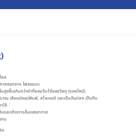
)
มไหล
ายอากาศออกจาก โพรงแบบ
มสูงขึ้นเกินกว่าค่าที่ยอมรับได้ของวัสดุ (รอยไหม้)
วณ เส้นแบ่งแม่พิมพ์, สไลเดอร์ และเข็มดันปลด เป็นต้น
าใช้
ทันและเกิดการอั้นของอากาศ
นงาน