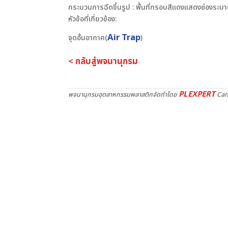
กระบวนการฉีดขึ้นรูป : พื้นที่กรอบสีแดงแสดงช่องระบ
หัวข้อที่เกี่ยวข้อง:
Air Trap
จุดอั้นอากาศ(
)
< กลับสู่พจนานุกรม
PLEXPERT
พจนานุกรมอุตสาหกรรมพลาสติกจัดทำโดย
Can