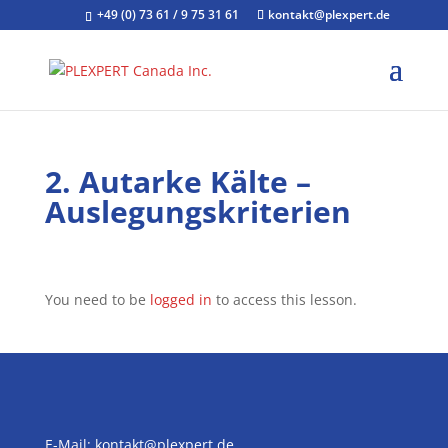
+49 (0) 73 61 / 9 75 31 61
kontakt@plexpert.de
2. Autarke Kälte –
Auslegungskriterien
You need to be
logged in
to access this lesson.
E-Mail:
kontakt@plexpert.de