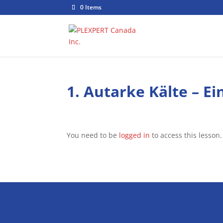
0 Items
1. Autarke Kälte – E
You need to be
logged in
to access this lesson.