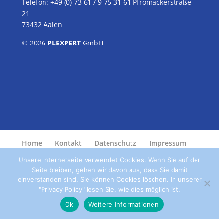
Telefon: +49 (0) 73 61 / 9 75 31 61 Pfromäckerstraße
21
73432 Aalen
© 2026
PLEXPERT
GmbH
Home
Kontakt
Datenschutz
Impressum
Unsere Internetseite verwendet Cookies. Wenn Sie auf der
Seite bleiben, gehen wir davon aus, dass Sie damit
einverstanden sind. Sie können Cookies löschen. In unserer
"Privacy Policy" lesen Sie, wie dies möglich ist.
Ok
Weitere Informationen