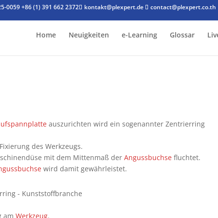
25-0059
+86 (1) 391 662 2372
kontakt@plexpert.de
contact@plexpert.co.th
Home
Neuigkeiten
e-Learning
Glossar
Liv
ufspannplatte
auszurichten wird ein sogenannter Zentrierring
 Fixierung des Werkzeugs.
 Maschinendüse mit dem Mittenmaß der
Angussbuchse
fluchtet.
ngussbuchse
wird damit gewährleistet.
ng am
Werkzeug
.