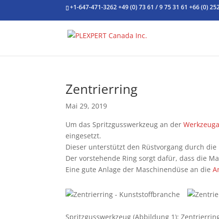
+1-647-471-3262
+49 (0) 73 61 / 9 75 31 61
+66 (0) 25
Zentrierring
Mai 29, 2019
Um das Spritzgusswerkzeug an der
Werkzeuga
eingesetzt.
Dieser unterstützt den Rüstvorgang durch die
Der vorstehende Ring sorgt dafür, dass die
Eine gute Anlage der Maschinendüse an die
A
Spritzgusswerkzeug (Abbildung 1): Zentrierri