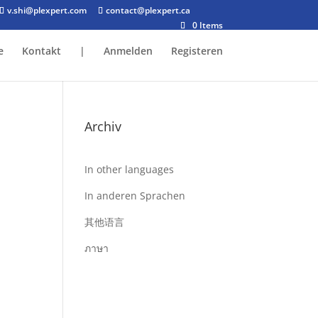
v.shi@plexpert.com
contact@plexpert.ca
0 Items
e
Kontakt
|
Anmelden
Registeren
Archiv
In other languages
In anderen Sprachen
其他语言
ภาษา