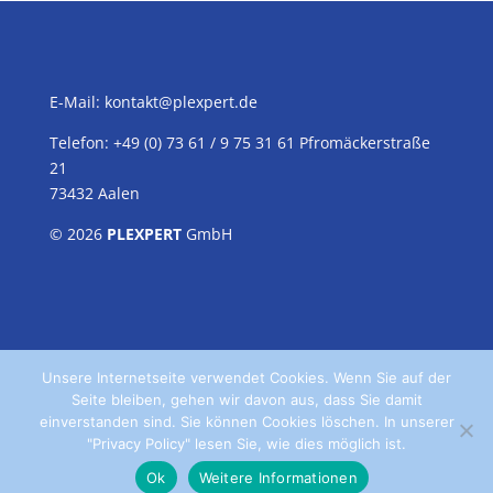
E-Mail:
kontakt@plexpert.de
Telefon: +49 (0) 73 61 / 9 75 31 61 Pfromäckerstraße
21
73432 Aalen
© 2026
PLEXPERT
GmbH
Unsere Internetseite verwendet Cookies. Wenn Sie auf der
Seite bleiben, gehen wir davon aus, dass Sie damit
einverstanden sind. Sie können Cookies löschen. In unserer
"Privacy Policy" lesen Sie, wie dies möglich ist.
Home
Kontakt
Datenschutz
Impressum
Ok
Weitere Informationen