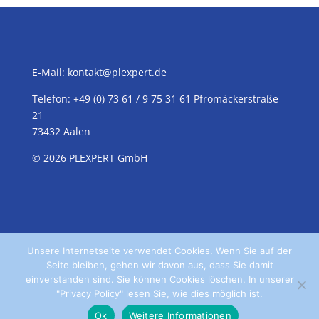
E-Mail:
kontakt@plexpert.de
Telefon: +49 (0) 73 61 / 9 75 31 61 Pfromäckerstraße
21
73432 Aalen
© 2026
PLEXPERT
GmbH
Unsere Internetseite verwendet Cookies. Wenn Sie auf der
Seite bleiben, gehen wir davon aus, dass Sie damit
einverstanden sind. Sie können Cookies löschen. In unserer
"Privacy Policy" lesen Sie, wie dies möglich ist.
Home
Kontakt
Datenschutz
Impressum
Ok
Weitere Informationen