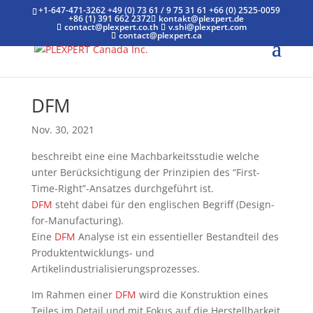
+1-647-471-3262
+49 (0) 73 61 / 9 75 31 61
+66 (0) 2525-0059
+86 (1) 391 662 2372
kontakt@plexpert.de
contact@plexpert.co.th
v.shi@plexpert.com
contact@plexpert.ca
DFM
Nov. 30, 2021
beschreibt eine eine Machbarkeitsstudie welche
unter Berücksichtigung der Prinzipien des “First-
Time-Right”-Ansatzes durchgeführt ist.
DFM
steht dabei für den englischen Begriff (Design-
for-Manufacturing).
Eine
DFM
Analyse ist ein essentieller Bestandteil des
Produktentwicklungs- und
Artikelindustrialisierungsprozesses.
Im Rahmen einer
DFM
wird die Konstruktion eines
Teiles im Detail und mit Fokus auf die Herstellbarkeit