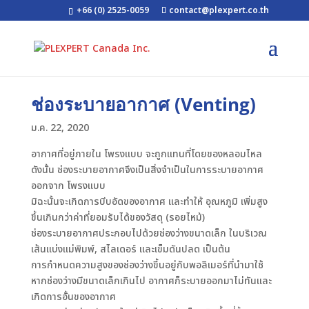
+66 (0) 2525-0059
contact@plexpert.co.th
ช่องระบายอากาศ (Venting)
ม.ค. 22, 2020
อากาศที่อยู่ภายใน โพรงแบบ จะถูกแทนที่โดยของหลอมไหล
ดังนั้น ช่องระบายอากาศจึงเป็นสิ่งจำเป็นในการระบายอากาศ
ออกจาก โพรงแบบ
มิฉะนั้นจะเกิดการบีบอัดของอากาศ และทำให้ อุณหภูมิ เพิ่มสูง
ขึ้นเกินกว่าค่าที่ยอมรับได้ของวัสดุ (รอยไหม้)
ช่องระบายอากาศประกอบไปด้วยช่องว่างขนาดเล็ก ในบริเวณ
เส้นแบ่งแม่พิมพ์, สไลเดอร์ และเข็มดันปลด เป็นต้น
การกำหนดความสูงของช่องว่างขึ้นอยู่กับพอลิเมอร์ที่นำมาใช้
หากช่องว่างมีขนาดเล็กเกินไป อากาศก็ระบายออกมาไม่ทันและ
เกิดการอั้นของอากาศ