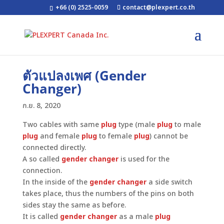
+66 (0) 2525-0059
contact@plexpert.co.th
ตัวแปลงเพศ (Gender
Changer)
ก.ย. 8, 2020
Two cables with same
plug
type (male
plug
to male
plug
and female
plug
to female
plug
) cannot be
connected directly.
A so called
gender changer
is used for the
connection.
In the inside of the
gender changer
a side switch
takes place, thus the numbers of the pins on both
sides stay the same as before.
It is called
gender changer
as a male
plug