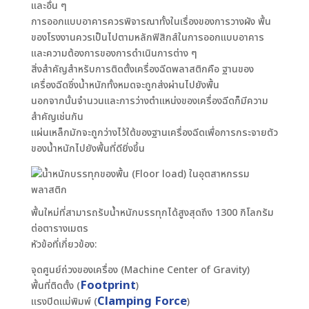
และอื่น ๆ
การออกแบบอาคารควรพิจารณาทั้งในเรื่องของการวางผัง พื้น
ของโรงงานควรเป็นไปตามหลักฟิสิกส์ในการออกแบบอาคาร
และความต้องการของการดำเนินการต่าง ๆ
สิ่งสำคัญสำหรับการติดตั้งเครื่องฉีดพลาสติกคือ ฐานของ
เครื่องฉีดซึ่งน้ำหนักทั้งหมดจะถูกส่งผ่านไปยังพื้น
นอกจากนั้นจำนวนและการว่างตำแหน่งของเครื่องฉีดก็มีความ
สำคัญเช่นกัน
แผ่นเหล็กมักจะถูกว่างไว้ใต้ของฐานเครื่องฉีดเพื่อการกระจายตัว
ของน้ำหนักไปยังพื้นที่ดียิ่งขึ้น
พื้นใหม่ที่สามารถรับน้ำหนักบรรทุกได้สูงสุดถึง 1300 กิโลกรัม
ต่อตารางเมตร
หัวข้อที่เกี่ยวข้อง:
จุดศูนย์ถ่วงของเครื่อง (Machine Center of Gravity)
Footprint
พื้นที่ติดตั้ง (
)
Clamping Force
แรงปิดแม่พิมพ์ (
)